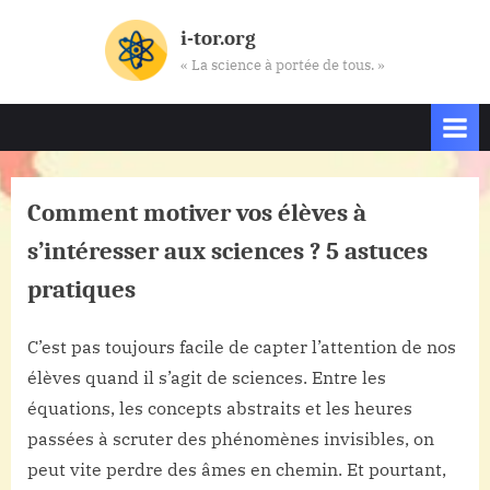
Skip
i-tor.org
to
« La science à portée de tous. »
content
Comment motiver vos élèves à
s’intéresser aux sciences ? 5 astuces
pratiques
C’est pas toujours facile de capter l’attention de nos
Posted
By
10
Aucun
admin
élèves quand il s’agit de sciences. Entre les
on
sur
décembre
commentaire
Comment
équations, les concepts abstraits et les heures
2025
motiver
passées à scruter des phénomènes invisibles, on
vos
peut vite perdre des âmes en chemin. Et pourtant,
élèves