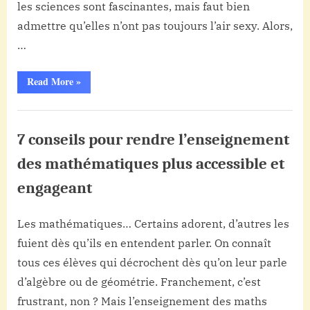
les sciences sont fascinantes, mais faut bien
à
admettre qu’elles n’ont pas toujours l’air sexy. Alors,
s’intéresser
aux
…
sciences
?
“Comment
Read More
»
motiver
5
vos
astuces
élèves
Non
à
pratiques
s’intéresser
classé
7 conseils pour rendre l’enseignement
aux
sciences
?
des mathématiques plus accessible et
5
astuces
engageant
pratiques”
Les mathématiques… Certains adorent, d’autres les
Posted
By
10
Aucun
admin
fuient dès qu’ils en entendent parler. On connaît
on
sur
décembre
commentaire
7
tous ces élèves qui décrochent dès qu’on leur parle
2025
conseils
d’algèbre ou de géométrie. Franchement, c’est
pour
frustrant, non ? Mais l’enseignement des maths
rendre