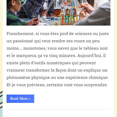
enseigner
les
sciences
Franchement, si vous êtes prof de sciences ou juste
un passionné qui veut rendre ses cours un peu
moins… monotones, vous savez que le tableau noir
et le marqueur, ça va cinq minutes. Aujourd’hui, il
existe plein d’outils numériques qui peuvent
vraiment transformer la façon dont on explique un
phénomène physique ou une expérience chimique.
Et je vous préviens, certains vont vous surprendre.
“Les
Read More
»
meilleurs
outils
numériques
Non
pour
enseigner