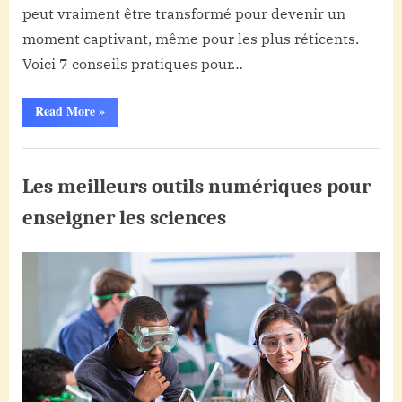
peut vraiment être transformé pour devenir un
l’enseignement
moment captivant, même pour les plus réticents.
des
mathématiques
Voici 7 conseils pratiques pour…
plus
accessible
“7
Read More
»
conseils
et
pour
engageant
rendre
Non
l’enseignement
des
classé
Les meilleurs outils numériques pour
mathématiques
plus
accessible
enseigner les sciences
et
engageant”
Posted
By
2
Aucun
admin
on
sur
décembre
commentaire
Les
2025
meilleurs
outils
numériques
pour